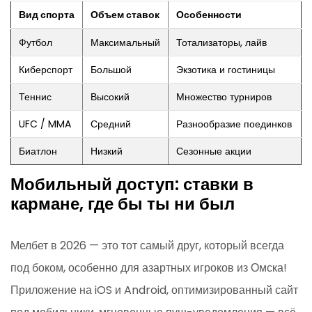
Вид спорта
Объем ставок
Особенности
Футбол
Максимальный
Тотализаторы, лайв
Киберспорт
Большой
Экзотика и гостиницы
Теннис
Высокий
Множество турниров
UFC / MMA
Средний
Разнообразие поединков
Биатлон
Низкий
Сезонные акции
Мобильный доступ: ставки в
кармане, где бы ты ни был
Мелбет в 2026 — это тот самый друг, который всегда
под боком, особенно для азартных игроков из Омска!
Приложение на iOS и Android, оптимизированный сайт