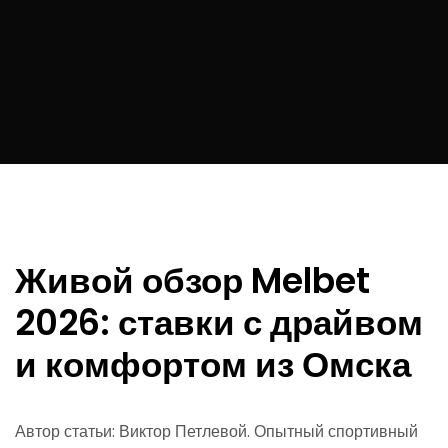
Живой обзор Melbet
2026: ставки с драйвом
и комфортом из Омска
Автор статьи:
Виктор Петлевой
. Опытный спортивный