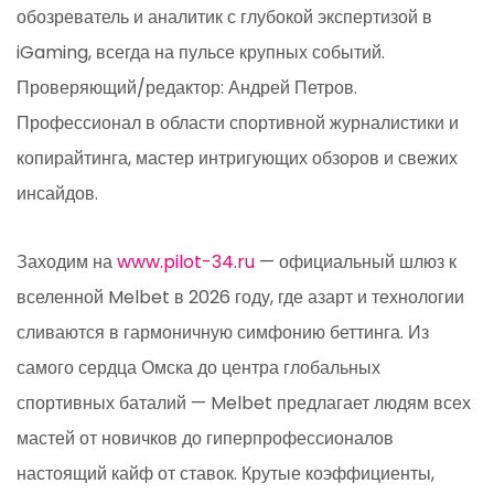
обозреватель и аналитик с глубокой экспертизой в
iGaming, всегда на пульсе крупных событий.
Проверяющий/редактор:
Андрей Петров
.
Профессионал в области спортивной журналистики и
копирайтинга, мастер интригующих обзоров и свежих
инсайдов.
Заходим на
www.pilot-34.ru
— официальный шлюз к
вселенной Melbet в 2026 году, где азарт и технологии
сливаются в гармоничную симфонию беттинга. Из
самого сердца Омска до центра глобальных
спортивных баталий — Melbet предлагает людям всех
мастей от новичков до гиперпрофессионалов
настоящий кайф от ставок. Крутые коэффициенты,