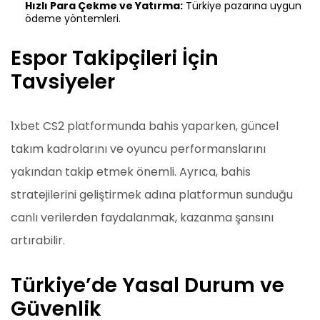
Hızlı Para Çekme ve Yatırma:
Türkiye pazarına uygun
ödeme yöntemleri.
Espor Takipçileri İçin
Tavsiyeler
1xbet CS2 platformunda bahis yaparken, güncel
takım kadrolarını ve oyuncu performanslarını
yakından takip etmek önemli. Ayrıca, bahis
stratejilerini geliştirmek adına platformun sunduğu
canlı verilerden faydalanmak, kazanma şansını
artırabilir.
Türkiye’de Yasal Durum ve
Güvenlik