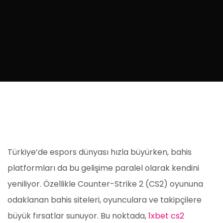
Türkiye’de espors dünyası hızla büyürken, bahis
platformları da bu gelişime paralel olarak kendini
yeniliyor. Özellikle Counter-Strike 2 (CS2) oyununa
odaklanan bahis siteleri, oyunculara ve takipçilere
büyük fırsatlar sunuyor. Bu noktada,
1xbet cs2