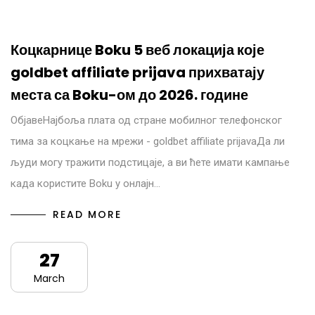
Коцкарнице Boku 5 веб локација које
goldbet affiliate prijava прихватају
места са Boku-ом до 2026. године
ОбјавеНајбоља плата од стране мобилног телефонског
тима за коцкање на мрежи - goldbet affiliate prijavaДа ли
људи могу тражити подстицаје, а ви ћете имати кампање
када користите Boku у онлајн…
READ MORE
27
March