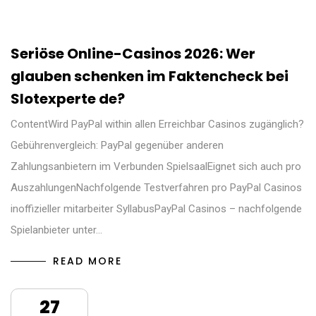
Seriöse Online-Casinos 2026: Wer
glauben schenken im Faktencheck bei
Slotexperte de?
ContentWird PayPal within allen Erreichbar Casinos zugänglich?
Gebührenvergleich: PayPal gegenüber anderen
Zahlungsanbietern im Verbunden SpielsaalEignet sich auch pro
AuszahlungenNachfolgende Testverfahren pro PayPal Casinos
inoffizieller mitarbeiter SyllabusPayPal Casinos – nachfolgende
Spielanbieter unter…
READ MORE
27