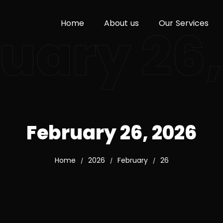
H
o
m
e
A
b
o
u
t
u
s
O
u
r
S
e
r
v
i
c
e
s
uary 26,
February 26, 2026
Home
2026
February
26
/
/
/