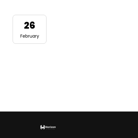
26
February