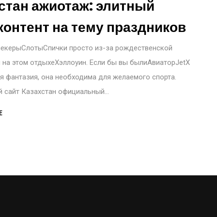
хстан ажиотаж: элитный
контент на тему праздников
мекерыСлотыСпички просто из-за рождественской
 на этом отдыхеХэллоуин. Если бы вы былиАвиаторJetX
я фантазия, она необходима для желаемого спорта.
й сайт Казахстан официальный…
E