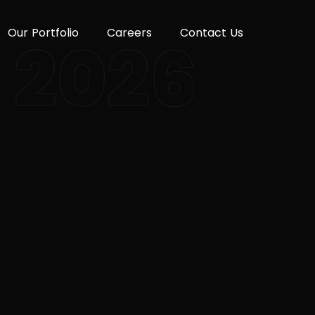
O
u
r
P
o
r
t
f
o
l
i
o
C
a
r
e
e
r
s
C
o
n
t
a
c
t
U
s
 2026