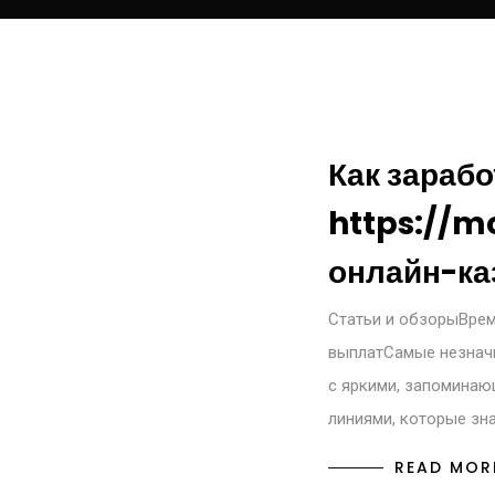
Как зараб
https://m
онлайн-ка
Статьи и обзорыВре
выплатСамые незначи
с яркими, запомина
линиями, которые зн
READ MOR