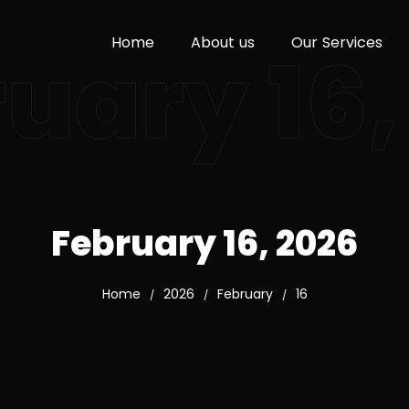
H
o
m
e
A
b
o
u
t
u
s
O
u
r
S
e
r
v
i
c
e
s
uary 16,
February 16, 2026
Home
2026
February
16
/
/
/