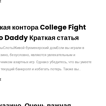
E
кая контора College Fight
no Daddy Краткая статья
ыСлотыЖивой букмекерский домЕсли вы играли в
зино, безусловно, являются увлекательным и
ником азартных игр. Однако убедитесь, что вы умеете
 текущий банкролл и избегать потерь. Также вы…
E
казино. Очень важная