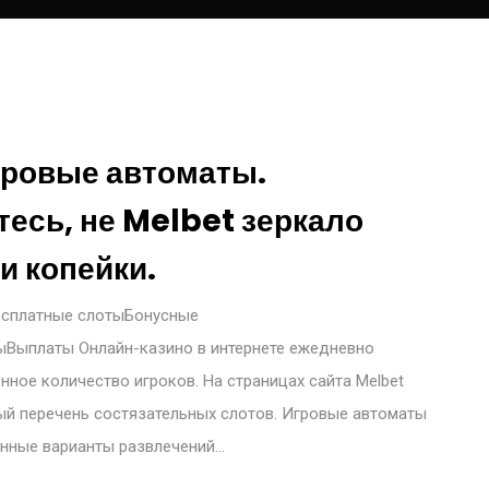
ровые автоматы.
тесь, не Melbet зеркало
и копейки.
сплатные слотыБонусные
Выплаты Онлайн-казино в интернете ежедневно
нное количество игроков. На страницах сайта Melbet
ый перечень состязательных слотов. Игровые автоматы
нные варианты развлечений…