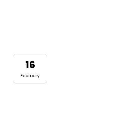
16
February