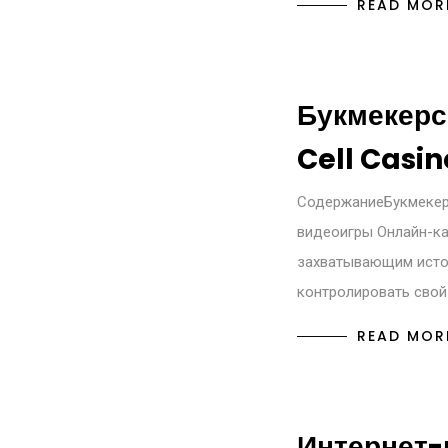
READ MOR
Букмекерс
Cell Casi
СодержаниеБукмекер
видеоигры Онлайн-ка
захватывающим источ
контролировать свой
READ MOR
Интернет-