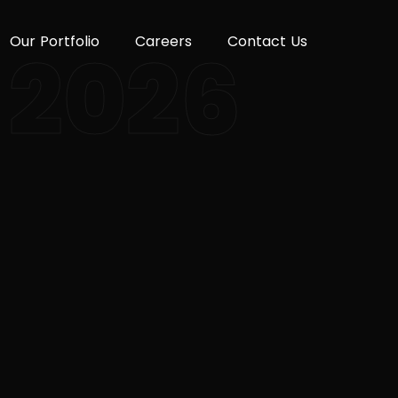
O
u
r
P
o
r
t
f
o
l
i
o
C
a
r
e
e
r
s
C
o
n
t
a
c
t
U
s
 2026