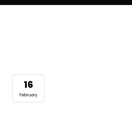
16
February