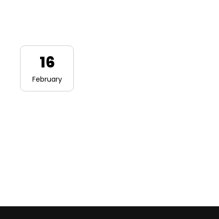
16
February