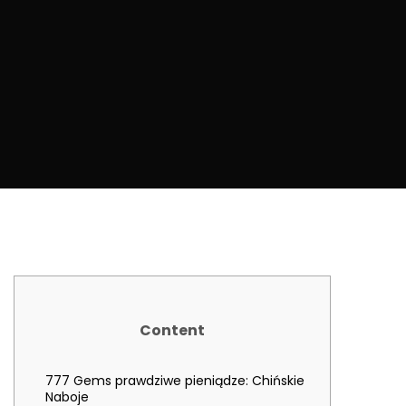
Content
777 Gems prawdziwe pieniądze: Chińskie
Naboje