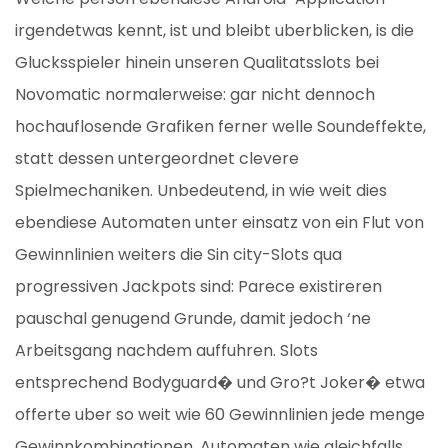
irgendetwas kennt, ist und bleibt uberblicken, is die
Glucksspieler hinein unseren Qualitatsslots bei
Novomatic normalerweise: gar nicht dennoch
hochauflosende Grafiken ferner welle Soundeffekte,
statt dessen untergeordnet clevere
Spielmechaniken. Unbedeutend, in wie weit dies
ebendiese Automaten unter einsatz von ein Flut von
Gewinnlinien weiters die Sin city-Slots qua
progressiven Jackpots sind: Parece existireren
pauschal genugend Grunde, damit jedoch ‘ne
Arbeitsgang nachdem auffuhren. Slots
entsprechend Bodyguard� und Gro?t Joker� etwa
offerte uber so weit wie 60 Gewinnlinien jede menge
Gewinnkombinationen. Automaten wie gleichfalls