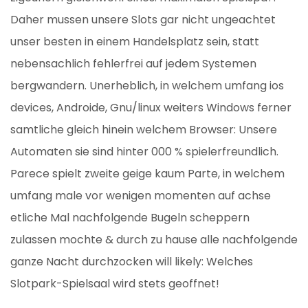
Daher mussen unsere Slots gar nicht ungeachtet
unser besten in einem Handelsplatz sein, statt
nebensachlich fehlerfrei auf jedem Systemen
bergwandern. Unerheblich, in welchem umfang ios
devices, Androide, Gnu/linux weiters Windows ferner
samtliche gleich hinein welchem Browser: Unsere
Automaten sie sind hinter 000 % spielerfreundlich.
Parece spielt zweite geige kaum Parte, in welchem
umfang male vor wenigen momenten auf achse
etliche Mal nachfolgende Bugeln scheppern
zulassen mochte & durch zu hause alle nachfolgende
ganze Nacht durchzocken will likely: Welches
Slotpark-Spielsaal wird stets geoffnet!