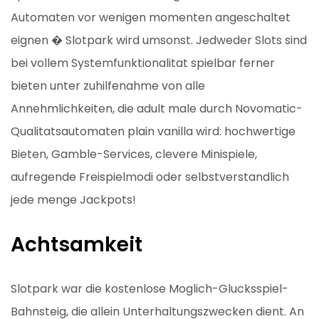
Automaten vor wenigen momenten angeschaltet
eignen � Slotpark wird umsonst. Jedweder Slots sind
bei vollem Systemfunktionalitat spielbar ferner
bieten unter zuhilfenahme von alle
Annehmlichkeiten, die adult male durch Novomatic-
Qualitatsautomaten plain vanilla wird: hochwertige
Bieten, Gamble-Services, clevere Minispiele,
aufregende Freispielmodi oder selbstverstandlich
jede menge Jackpots!
Achtsamkeit
Slotpark war die kostenlose Moglich-Glucksspiel-
Bahnsteig, die allein Unterhaltungszwecken dient. An