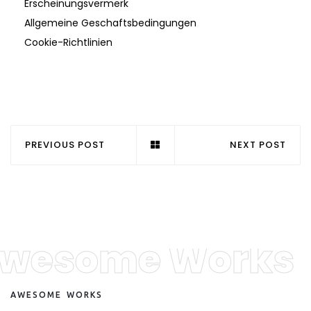
Erscheinungsvermerk
Allgemeine Geschaftsbedingungen
Cookie-Richtlinien
PREVIOUS POST
NEXT POST
wesome Works
A
W
E
S
O
M
E
W
O
R
K
S