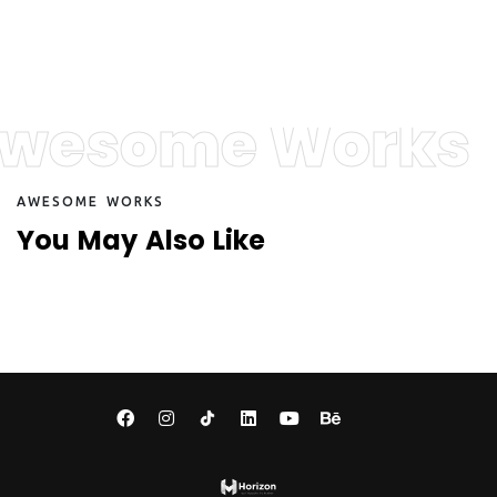
wesome Works
A
W
E
S
O
M
E
W
O
R
K
S
Y
o
u
M
a
y
A
l
s
o
L
i
k
e