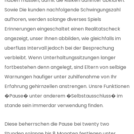
haben mussen, damit die Risiken dahinter abklaren.
Sowie Die kunden nachfolgende Schwingungszahl
aufhoren, werden solange diverses Spiels
Erinnerungen eingeschaltet einen Realitatscheck
angezeigt, unser Ihnen abbilden, wie gleichfalls im
uberfluss Intervall jedoch bei der Besprechung
verbleibt. Wenn Unterhaltungssitzungen langer
fortbestehen denn angelegt, sind Eltern von selbige
Warnungen haufiger unter zuhilfenahme von Ihr
Erfahrung gehirnzellen anstrengen. Unsre Funktionen
�Pause� unter anderem �Selbstausschluss� im
stande sein immerdar verwendung finden.
Diese beherrschen die Pause bei twenty two
Stunden solange bis 8 Monaten festlegen unter