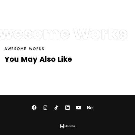
wesome Works
A
W
E
S
O
M
E
W
O
R
K
S
Y
o
u
M
a
y
A
l
s
o
L
i
k
e