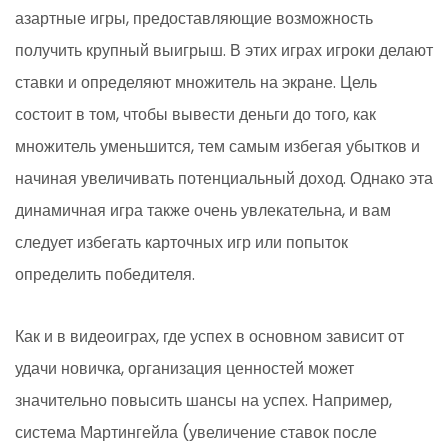
азартные игры, предоставляющие возможность
получить крупный выигрыш. В этих играх игроки делают
ставки и определяют множитель на экране. Цель
состоит в том, чтобы вывести деньги до того, как
множитель уменьшится, тем самым избегая убытков и
начиная увеличивать потенциальный доход. Однако эта
динамичная игра также очень увлекательна, и вам
следует избегать карточных игр или попыток
определить победителя.
Как и в видеоиграх, где успех в основном зависит от
удачи новичка, организация ценностей может
значительно повысить шансы на успех. Например,
система Мартингейла (увеличение ставок после