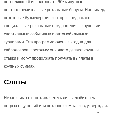
позволяющий использовать 60-минутные
центростремительные рекламные бонусы. Например,
некоторые букмекерские конторы предлагают
специальные рекламные предложения с крупными
спортивными событиями и автомобильными
турнирами. Эта программа очень выгодна для
хайроллеров, поскольку они часто делают крупные
ставки и могут продолжать получать выплаты в
крупных суммах.
Слоты
Независимо от того, являетесь ли вы любителем
острых ощущений или поклонником танков, утверждая,