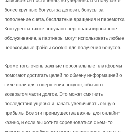
развивается постепенно, но уверенно. Вы получаете
более крупные бонусы за депозит, бонусы за
пополнение счета, бесплатные вращения и перемотки.
Конкуренты также получают персонализированное
обслуживание, а партнеры могут использовать любые
необходимые файлы cookie для получения бонусов.
Кроме того, очень важные персональные платформы
помогают достигать целей по обмену информацией о
силе воли для совершения покупок, обычно с
возвратом части долгов. Это может смягчить
последствия ущерба и начать увеличивать общую
прибыль. Все эти преимущества важны для онлайн-
казино, и если вы хотите соревноваться с кем-то
другим, вам необходимо иметь возможность играть с