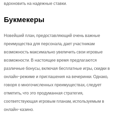
вдохновить на надежные ставки.
Букмекеры
Новейший план, предоставляющий очень важные
преимущества для персонала, дает участникам
возможность максимально увеличить свои игровые
возможности. В настоящее время предлагаются
различные бонусы, включая бесплатные игры, скидки в
онлайн-режиме и приглашения на вечеринки. Однако,
говоря о многочисленных преимуществах, следует
отметить, что это продуманная стратегия,
соответствующая игровым планам, используемым в
онлайн-казино.