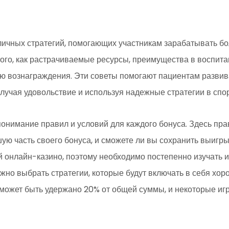
ичных стратегий, помогающих участникам зарабатывать бо
того, как растрачиваемые ресурсы, преимущества в воспита
ью вознаграждения. Эти советы помогают пациентам разви
олучая удовольствие и используя надежные стратегии в спор
онимание правил и условий для каждого бонуса. Здесь пра
ую часть своего бонуса, и сможете ли вы сохранить выигры
ий онлайн-казино, поэтому необходимо постепенно изучать 
ожно выбрать стратегии, которые будут включать в себя хо
может быть удержано 20% от общей суммы, и некоторые игро