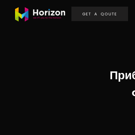
G
E
T
A
Q
O
U
T
E
При