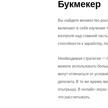
Букмекер
Вы найдете множество разл
включают в себя изучение 
контроля над главной част
способности к заработку, п
Необходимая стратегия — п
можете использовать больш
могут отличаться от услов
депозита. В то же время, м
отыгрышу. В онлайн-играх 
что рассчитывать.