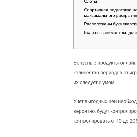
Слоты
Спортивная подготовка н
максимального раскрытия
Расположены букмекерски
Если вы занимаетесь дея
Бонусные продукты онлайн-
количество периодов отыгр
их следует с умом.
Учет выгодных цен необхо
вероятно, будут контролиро
контролировать от 10 до 20