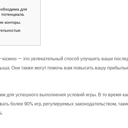
еобходима для
 потенциала.
е конторы.
тельностью
казино — это увлекательный способ улучшить ваши послед
ыша. Они также могут помочь вам повысить вашу прибыльн
дим для успешного выполнения условий игры.
В то время ка
вать более 90% игр, регулируемых законодательством, такие
%.