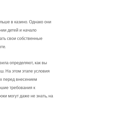
льше в казино. Однако они
нии детей и начало
вать свои собственные
те.
вила определяют, как вы
ш. На этом этапе условия
их перед внесением
рошие требования к
ки могут даже не знать, на