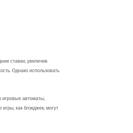
ние ставки, увеличив
ость. Однако использовать
к игровые автоматы,
 игры, как блэкджек, могут