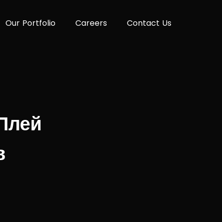
O
u
r
P
o
r
t
f
o
l
i
o
C
a
r
e
e
r
s
C
o
n
t
a
c
t
U
s
Плей
в