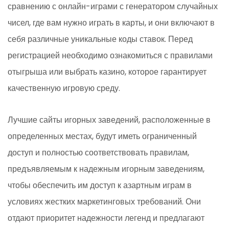
сравнению с онлайн-играми с генератором случайных
чисел, где вам нужно играть в карты, и они включают в
себя различные уникальные коды ставок. Перед
регистрацией необходимо ознакомиться с правилами
отыгрыша или выбрать казино, которое гарантирует
качественную игровую среду.
Лучшие сайты игорных заведений, расположенные в
определенных местах, будут иметь ограниченный
доступ и полностью соответствовать правилам,
предъявляемым к надежным игорным заведениям,
чтобы обеспечить им доступ к азартным играм в
условиях жестких маркетинговых требований. Они
отдают приоритет надежности легенд и предлагают