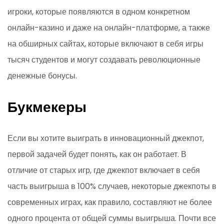
игроки, которые появляются в одном конкретном
онлайн-казино и даже на онлайн-платформе, а также
на обширных сайтах, которые включают в себя игры
тысяч студентов и могут создавать революционные
денежные бонусы.
Букмекеры
Если вы хотите выиграть в инновационный джекпот,
первой задачей будет понять, как он работает. В
отличие от старых игр, где джекпот включает в себя
часть выигрыша в 100% случаев, некоторые джекпоты в
современных играх, как правило, составляют не более
одного процента от общей суммы выигрыша. Почти все