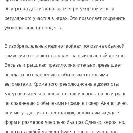
выигрыша достигается за счет регулярной игры и
регулярного участия в играх. Это позволяет сохранить
удовольствие от процесса.
В изобретательных казино-войнах половина обычной
комиссии от ставки поступает на выигрышный джекпот.
Весь выигрыш, как правило, значительно превышает
выплаты по сравнению с обычными игровыми
автоматами. Кроме того, революционные джекпоты
могут значительно повысить ваши шансы на выигрыш
по сравнению с обычными играми в покер. Аналогично,
они могут достигать нескольких, необходимых для 7
форм и размеров довольно быстро. Однако, вероятно,
выиграть любой джекпот будет непросто, учитывая