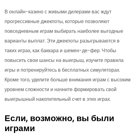
В онлайн-казино с живыми дилерами вас ждут
прогрессивные джекпоты, которые позволяют
повседневным играм выбирать наиболее выгодные
варианты выплат. Эти джекпоты разыгрываются в
таких играх, как баккара и шемен-де-фер. Чтобы
повысить свои шансы на выигрыш, изучите правила
игры и потренируйтесь в бесплатных симуляторах.
Кроме того, уделите больше внимания играм с высоким
уровнем сложности и начните формировать свой
выигрышный накопительный счет в этих играх.
Если, возможно, вы были
играми