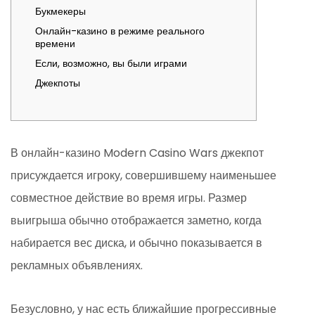
Букмекеры
Онлайн-казино в режиме реального
времени
Если, возможно, вы были играми
Джекпоты
В онлайн-казино Modern Casino Wars джекпот
присуждается игроку, совершившему наименьшее
совместное действие во время игры.
Размер
выигрыша обычно отображается заметно, когда
набирается вес диска, и обычно показывается в
рекламных объявлениях.
Безусловно, у нас есть ближайшие прогрессивные