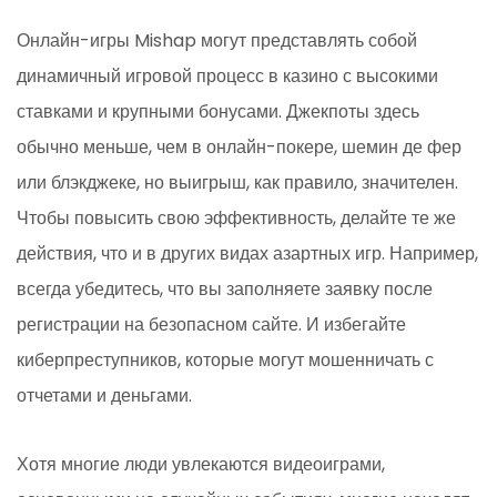
Онлайн-игры Mishap могут представлять собой
динамичный игровой процесс в казино с высокими
ставками и крупными бонусами. Джекпоты здесь
обычно меньше, чем в онлайн-покере, шемин де фер
или блэкджеке, но выигрыш, как правило, значителен.
Чтобы повысить свою эффективность, делайте те же
действия, что и в других видах азартных игр. Например,
всегда убедитесь, что вы заполняете заявку после
регистрации на безопасном сайте. И избегайте
киберпреступников, которые могут мошенничать с
отчетами и деньгами.
Хотя многие люди увлекаются видеоиграми,