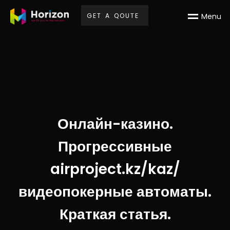
G
E
T
A
Q
O
U
T
E
M
e
n
u
Онлайн-казино.
Прогрессивные
airproject.kz/kaz/
видеопокерные автоматы.
Краткая статья.