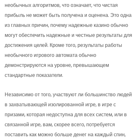
необычных алгоритмов, что означает, что чистая
прибыль не может быть получена и оценена. Это одна
из главных причин, почему надежные казино обычно
могут обеспечить надежные и честные результаты для
достижения целей. Кроме того, результаты работы
необычного игрового автомата обычно
демонстрируются на уровне, превышающем
стандартные показатели.
Независимо от того, участвуют ли большинство людей
в захватывающей изолированной игре, в игре с
призами, которая недоступна для всех систем, или в
связанной игре, вам, скорее всего, потребуется
поставить как можно больше денег на каждый спин,