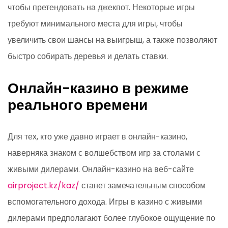
чтобы претендовать на джекпот. Некоторые игры
требуют минимального места для игры, чтобы
увеличить свои шансы на выигрыш, а также позволяют
быстро собирать деревья и делать ставки.
Онлайн-казино в режиме
реального времени
Для тех, кто уже давно играет в онлайн-казино,
наверняка знаком с волшебством игр за столами с
живыми дилерами. Онлайн-казино на веб-сайте
airproject.kz/kaz/
станет замечательным способом
вспомогательного дохода. Игры в казино с живыми
дилерами предполагают более глубокое ощущение по