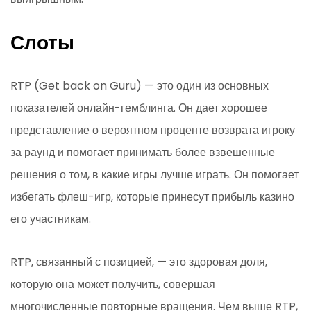
Слоты
RTP (Get back on Guru) — это один из основных
показателей онлайн-гемблинга. Он дает хорошее
представление о вероятном проценте возврата игроку
за раунд и помогает принимать более взвешенные
решения о том, в какие игры лучше играть. Он помогает
избегать флеш-игр, которые принесут прибыль казино
его участникам.
RTP, связанный с позицией, — это здоровая доля,
которую она может получить, совершая
многочисленные повторные вращения. Чем выше RTP,