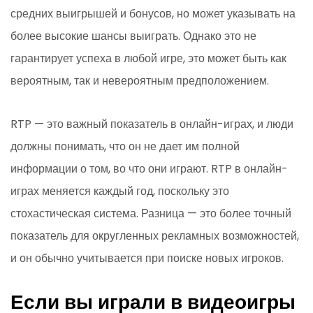
средних выигрышей и бонусов, но может указывать на
более высокие шансы выиграть. Однако это не
гарантирует успеха в любой игре, это может быть как
вероятным, так и невероятным предположением.
RTP — это важный показатель в онлайн-играх, и люди
должны понимать, что он не дает им полной
информации о том, во что они играют. RTP в онлайн-
играх меняется каждый год, поскольку это
стохастическая система. Разница — это более точный
показатель для округленных рекламных возможностей,
и он обычно учитывается при поиске новых игроков.
Если вы играли в видеоигры