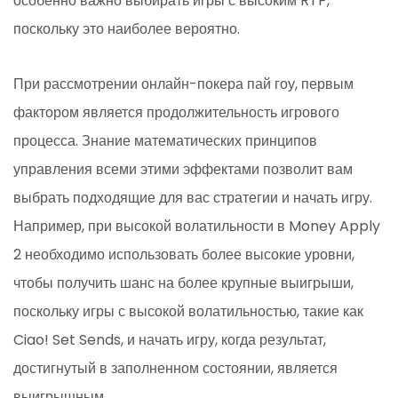
особенно важно выбирать игры с высоким RTP,
поскольку это наиболее вероятно.
При рассмотрении онлайн-покера пай гоу, первым
фактором является продолжительность игрового
процесса. Знание математических принципов
управления всеми этими эффектами позволит вам
выбрать подходящие для вас стратегии и начать игру.
Например, при высокой волатильности в Money Apply
2 необходимо использовать более высокие уровни,
чтобы получить шанс на более крупные выигрыши,
поскольку игры с высокой волатильностью, такие как
Ciao! Set Sends, и начать игру, когда результат,
достигнутый в заполненном состоянии, является
выигрышным.