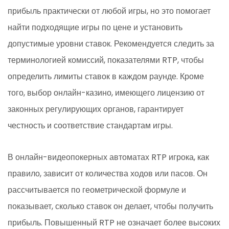
прибыль практически от любой игры, но это помогает
найти подходящие игры по цене и установить
допустимые уровни ставок. Рекомендуется следить за
терминологией комиссий, показателями RTP, чтобы
определить лимиты ставок в каждом раунде. Кроме
того, выбор онлайн-казино, имеющего лицензию от
законных регулирующих органов, гарантирует
честность и соответствие стандартам игры.
В онлайн-видеопокерных автоматах RTP игрока, как
правило, зависит от количества ходов или пасов. Он
рассчитывается по геометрической формуле и
показывает, сколько ставок он делает, чтобы получить
прибыль. Повышенный RTP не означает более высоких