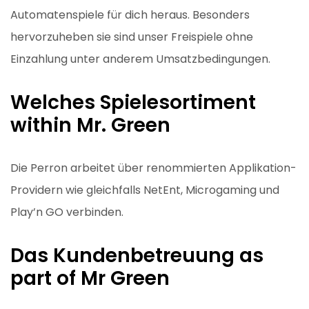
Automatenspiele für dich heraus. Besonders
hervorzuheben sie sind unser Freispiele ohne
Einzahlung unter anderem Umsatzbedingungen.
Welches Spielesortiment
within Mr. Green
Die Perron arbeitet über renommierten Applikation-
Providern wie gleichfalls NetEnt, Microgaming und
Play’n GO verbinden.
Das Kundenbetreuung as
part of Mr Green