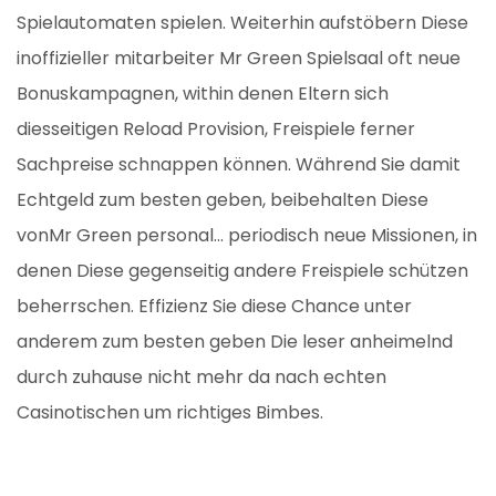
Spielautomaten spielen. Weiterhin aufstöbern Diese
inoffizieller mitarbeiter Mr Green Spielsaal oft neue
Bonuskampagnen, within denen Eltern sich
diesseitigen Reload Provision, Freispiele ferner
Sachpreise schnappen können. Während Sie damit
Echtgeld zum besten geben, beibehalten Diese
vonMr Green personal… periodisch neue Missionen, in
denen Diese gegenseitig andere Freispiele schützen
beherrschen. Effizienz Sie diese Chance unter
anderem zum besten geben Die leser anheimelnd
durch zuhause nicht mehr da nach echten
Casinotischen um richtiges Bimbes.