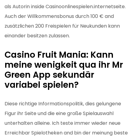
als Autorin inside Casinoonlinespielen.internetseite.
Auch der Willkommensbonus durch 100 € and
zusätzlichen 200 Freispielen für Neukunden kann
einander besitzen zulassen.
Casino Fruit Mania: Kann
meine wenigkeit qua ihr Mr
Green App sekundär
variabel spielen?
Diese richtige Informationspolitik, dies gelungene
Figur ihr Seite und die eine große Spielauswahl
unterhalten alleine. Ich teste immer wieder neue
Erreichbar Spielotheken and bin der meinung beste