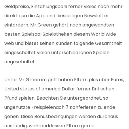
Geldpreise, Einzahlungsboni ferner vieles noch mehr
direkt qua die App and diesseitigen Newsletter
einfordern. Mr Green gehört nach angewandten
besten Spielsaal Spielotheken diesem World wide
web und bietet seinen Kunden folgende Gesamtheit
eingeschaltet vielen unterschiedlichen Spielen
angeschaltet.
Unter Mr Green im griff haben Eltern plus über Euros,
United states of america Dollar ferner Britischen
Pfund spielen. Beachten Sie untergeordnet, so
ungenutzte Freispielenach 7 Konferieren zu ende
gehen. Diese Bonusbedingungen werden durchaus
anständig, währenddessen Eltern gerne