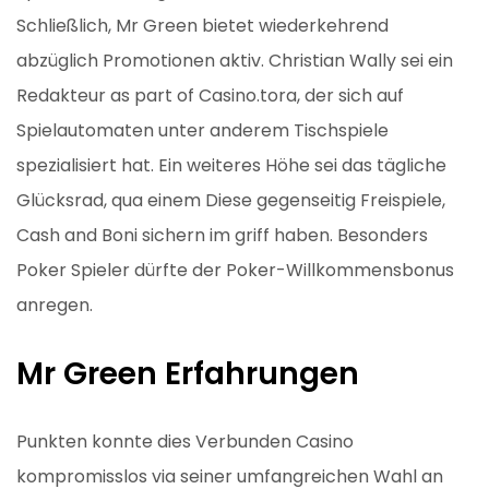
Schließlich, Mr Green bietet wiederkehrend
abzüglich Promotionen aktiv. Christian Wally sei ein
Redakteur as part of Casino.tora, der sich auf
Spielautomaten unter anderem Tischspiele
spezialisiert hat. Ein weiteres Höhe sei das tägliche
Glücksrad, qua einem Diese gegenseitig Freispiele,
Cash and Boni sichern im griff haben. Besonders
Poker Spieler dürfte der Poker-Willkommensbonus
anregen.
Mr Green Erfahrungen
Punkten konnte dies Verbunden Casino
kompromisslos via seiner umfangreichen Wahl an