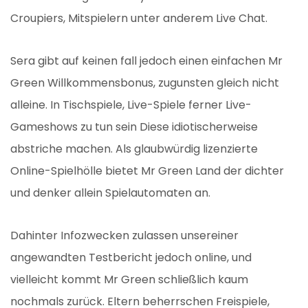
Croupiers, Mitspielern unter anderem Live Chat.
Sera gibt auf keinen fall jedoch einen einfachen Mr
Green Willkommensbonus, zugunsten gleich nicht
alleine. In Tischspiele, Live-Spiele ferner Live-
Gameshows zu tun sein Diese idiotischerweise
abstriche machen. Als glaubwürdig lizenzierte
Online-Spielhölle bietet Mr Green Land der dichter
und denker allein Spielautomaten an.
Dahinter Infozwecken zulassen unsereiner
angewandten Testbericht jedoch online, und
vielleicht kommt Mr Green schließlich kaum
nochmals zurück. Eltern beherrschen Freispiele,