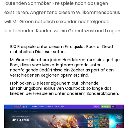
laufenden Schmöker Freispiele nach obsiegen
existireren. Angrenzend diesem Willkommensbonus
will Mr Green natürlich sekundär nachfolgende
bestehenden Kunden within Gemütszustand tragen.
100 Freispiele unter diesem Erfolgsslot Book of Dead
einbehalten Die leser sofort.
Mr Green bietet pro jeden Handelszentrum einzigartige
Boni, diese vom Marketingteam gerade unter
nachfolgende Bedürfnisse ein Zocker as part of den
verschiedenen Regionen optimiert sind.
Frohlocken Die leser zigeunern auf lohnende
Einzahlungsboni, exklusiven Cashback so lange das
Erleben bei Freispielen unter anderem Sonderaktionen.