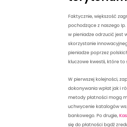
Faktycznie, większość zag
pochodzące z naszego Ip. 
w pieniadze odrzucić jes
skorzystanie innowacyjneg
pieniadze poprzez polskich
kluczowe kwestii, które t
W pierwszej kolejności, z
dokonywania wpłat jak i r
metody płatności mogą mi
uchwycenie katalogów wsp
bankowego. Po drugie,
Kas
się do płatności bądź zred