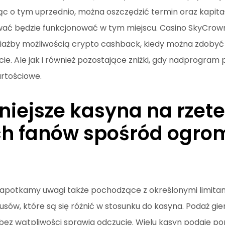
ąc o tym uprzednio, można oszczędzić termin oraz kapitał
ać będzie funkcjonować w tym miejscu. Casino SkyCrown 
ażby możliwością crypto cashback, kiedy można zdobyć s
ie. Ale jak i również pozostające zniżki, gdy nadprogra
artościowe.
niejsze kasyna na rzete
ich fanów spośród ogr
apotkamy uwagi także pochodzące z określonymi limitami
sów, które są się różnić w stosunku do kasyna. Podaż gie
bez wątpliwości sprawia odczucie. Wielu kasyn podaje p