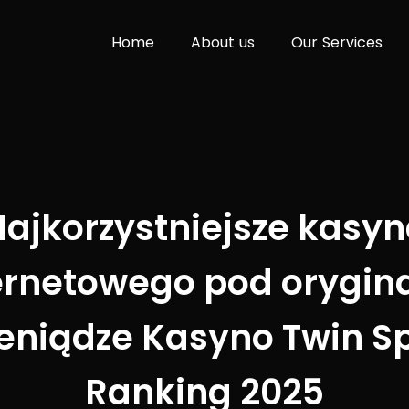
H
o
m
e
A
b
o
u
t
u
s
O
u
r
S
e
r
v
i
c
e
s
ajkorzystniejsze kasy
ernetowego pod orygin
eniądze Kasyno Twin S
Ranking 2025