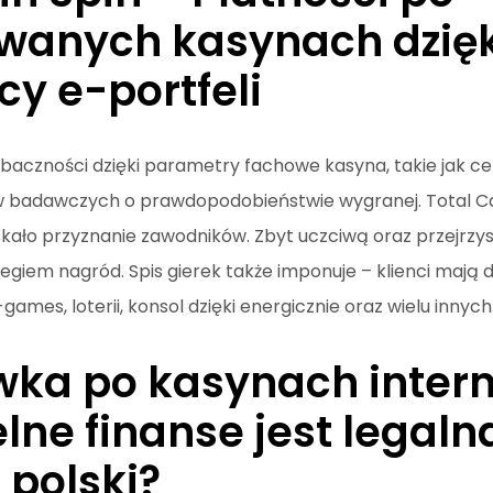
wanych kasynach dzięk
y e-portfeli
baczności dzięki parametry fachowe kasyna, takie jak ce
 badawczych o prawdopodobieństwie wygranej. Total Ca
yskało przyznanie zawodników. Zbyt uczciwą oraz przejrzy
egiem nagród. Spis gierek także imponuje – klienci mają
ames, loterii, konsol dzięki energicznie oraz wielu innych
ywka po kasynach inte
elne finanse jest legaln
 polski?