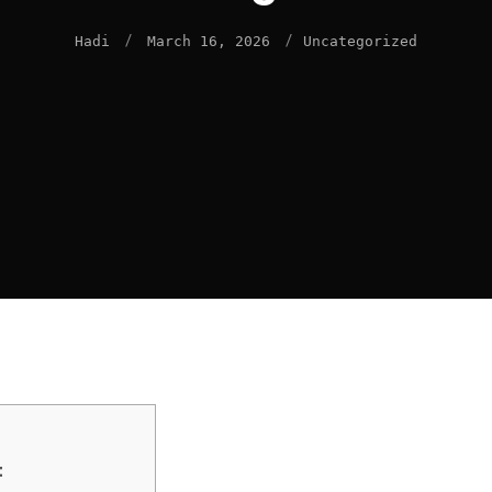
/
/
Hadi
March 16, 2026
Uncategorized
t