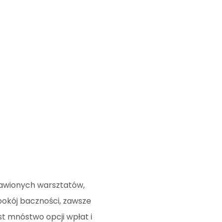
tawionych warsztatów,
pokój baczności, zawsze
t mnóstwo opcji wpłat i