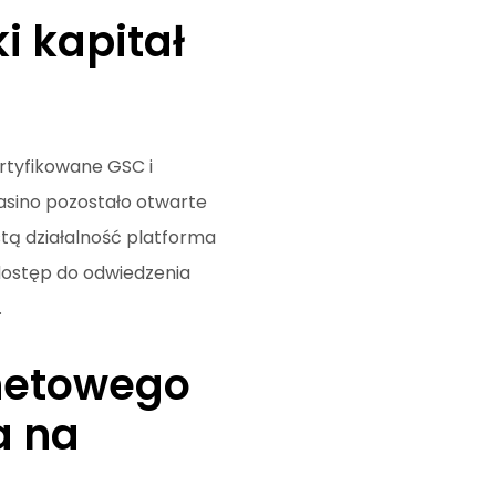
i kapitał
rtyfikowane GSC i
sino pozostało otwarte
stą działalność platforma
 dostęp do odwiedzenia
.
rnetowego
a na