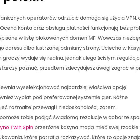
ranicznych operatorów odrzucić domaga się użycia VPN, 
Ocena konta oraz obsługa płatności funkcjonują bez prob
t wpisane w listę blokowanych domen MF. Wówczas niezbę
o adresu albo lustrzanej odmiany strony. Uciecha w kas
 graczy wydaje się realna, jednak ulega ścisłym regulacjom
o starczy poznać, przedtem zdecydujesz uwagi zagrać w p
apewnia wyselekcjonować najbardziej właściwą opcję
ównież wypłat pod preferowanej systemie gier. Różne
eć rozmaite przewagi i niedoskonałości, zatem
omoże tobie podjąć świadomą rezolucję w doborze spos
yno Twin Spin
przeróżne kasyna mogą mieć swej rzadkie
ukowania, które potrafią rozkazywać, które to opcje znajd