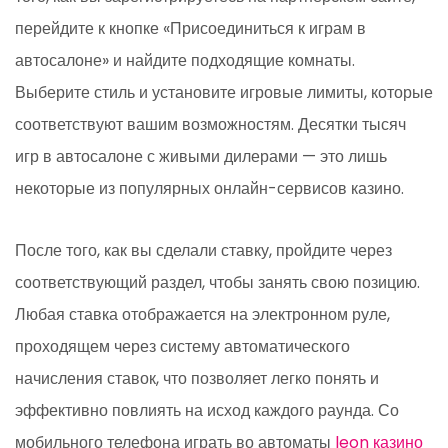
перейдите к кнопке «Присоединиться к играм в
автосалоне» и найдите подходящие комнаты.
Выберите стиль и установите игровые лимиты, которые
соответствуют вашим возможностям. Десятки тысяч
игр в автосалоне с живыми дилерами — это лишь
некоторые из популярных онлайн-сервисов казино.
После того, как вы сделали ставку, пройдите через
соответствующий раздел, чтобы занять свою позицию.
Любая ставка отображается на электронном руле,
проходящем через систему автоматического
начисления ставок, что позволяет легко понять и
эффективно повлиять на исход каждого раунда. Со
мобильного телефона играть во автоматы
leon казино