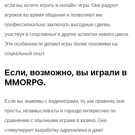
если вы хотите играть в онлайн-игры. Они радуют
игроков во время общения и позволяют им
профессионально заключать выгодные сделки,
участвуя в спортивных и других аспектах нового цикла.
Эти особенности делают игры более похожими на
социальный опыт.
Если, возможно, вы играли в
MMORPG.
Если вы знакомы с видеоиграми, то, как правило, они
просты, незамысловаты и гораздо интереснее по
сравнению с обычными играми в казино. Они
стимулируют выработку адреналина и дают