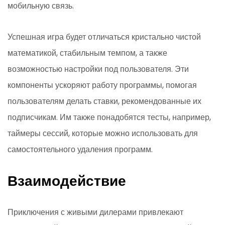
мобильную связь.
Успешная игра будет отличаться кристально чистой
математикой, стабильным темпом, а также
возможностью настройки под пользователя. Эти
компоненты ускоряют работу программы, помогая
пользователям делать ставки, рекомендованные их
подписчикам. Им также понадобятся тесты, например,
таймеры сессий, которые можно использовать для
самостоятельного удаления программ.
Взаимодействие
Приключения с живыми дилерами привлекают