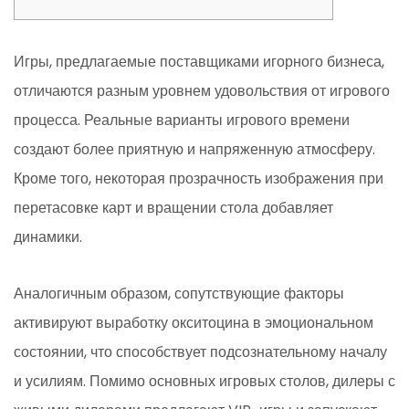
Игры, предлагаемые поставщиками игорного бизнеса,
отличаются разным уровнем удовольствия от игрового
процесса. Реальные варианты игрового времени
создают более приятную и напряженную атмосферу.
Кроме того, некоторая прозрачность изображения при
перетасовке карт и вращении стола добавляет
динамики.
Аналогичным образом, сопутствующие факторы
активируют выработку окситоцина в эмоциональном
состоянии, что способствует подсознательному началу
и усилиям.
Помимо основных игровых столов, дилеры с