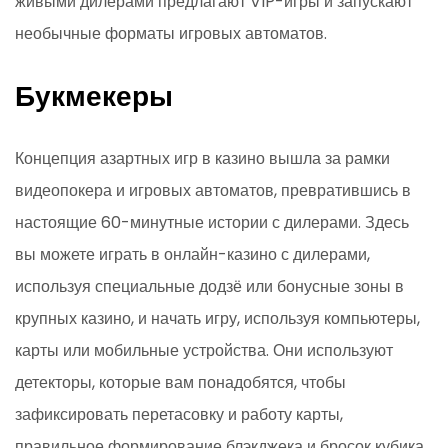
живыми дилерами предлагают VIP-игры и запускают
необычные форматы игровых автоматов.
Букмекеры
Концепция азартных игр в казино вышла за рамки
видеопокера и игровых автоматов, превратившись в
настоящие 60-минутные истории с дилерами. Здесь
вы можете играть в онлайн-казино с дилерами,
используя специальные додзё или бонусные зоны в
крупных казино, и начать игру, используя компьютеры,
карты или мобильные устройства. Они используют
детекторы, которые вам понадобятся, чтобы
зафиксировать перетасовку и работу карты,
правильное формирование блэкджека и бросок кубика.