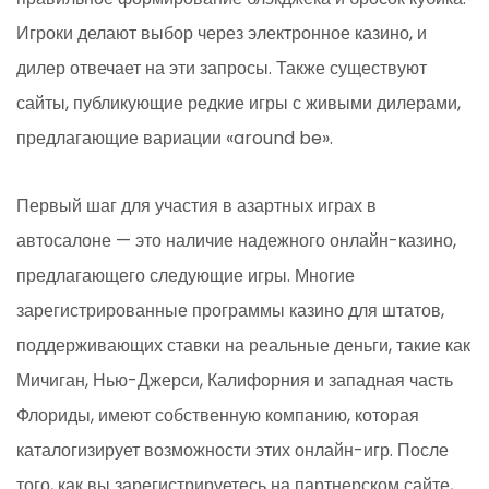
Игроки делают выбор через электронное казино, и
дилер отвечает на эти запросы. Также существуют
сайты, публикующие редкие игры с живыми дилерами,
предлагающие вариации «around be».
Первый шаг для участия в азартных играх в
автосалоне — это наличие надежного онлайн-казино,
предлагающего следующие игры. Многие
зарегистрированные программы казино для штатов,
поддерживающих ставки на реальные деньги, такие как
Мичиган, Нью-Джерси, Калифорния и западная часть
Флориды, имеют собственную компанию, которая
каталогизирует возможности этих онлайн-игр. После
того, как вы зарегистрируетесь на партнерском сайте,