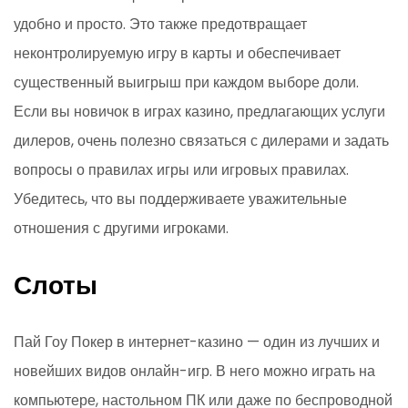
удобно и просто. Это также предотвращает
неконтролируемую игру в карты и обеспечивает
существенный выигрыш при каждом выборе доли.
Если вы новичок в играх казино, предлагающих услуги
дилеров, очень полезно связаться с дилерами и задать
вопросы о правилах игры или игровых правилах.
Убедитесь, что вы поддерживаете уважительные
отношения с другими игроками.
Слоты
Пай Гоу Покер в интернет-казино — один из лучших и
новейших видов онлайн-игр. В него можно играть на
компьютере, настольном ПК или даже по беспроводной