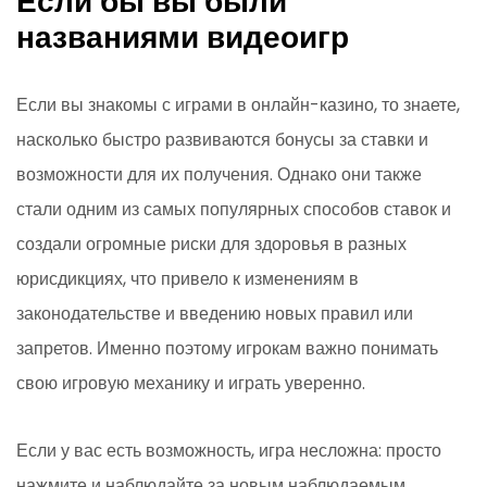
Если бы вы были
названиями видеоигр
Если вы знакомы с играми в онлайн-казино, то знаете,
насколько быстро развиваются бонусы за ставки и
возможности для их получения. Однако они также
стали одним из самых популярных способов ставок и
создали огромные риски для здоровья в разных
юрисдикциях, что привело к изменениям в
законодательстве и введению новых правил или
запретов. Именно поэтому игрокам важно понимать
свою игровую механику и играть уверенно.
Если у вас есть возможность, игра несложна: просто
нажмите и наблюдайте за новым наблюдаемым