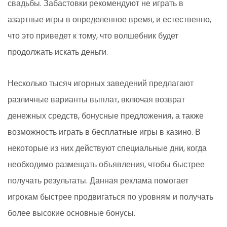
свадьбы. Забастовки рекомендуют не играть в
азартные игры в определенное время, и естественно,
что это приведет к тому, что волшебник будет
продолжать искать деньги.
Несколько тысяч игорных заведений предлагают
различные варианты выплат, включая возврат
денежных средств, бонусные предложения, а также
возможность играть в бесплатные игры в казино. В
некоторые из них действуют специальные дни, когда
необходимо размещать объявления, чтобы быстрее
получать результаты. Данная реклама помогает
игрокам быстрее продвигаться по уровням и получать
более высокие основные бонусы.