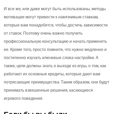
И все же, или даже могут быть использованы, методы
мотивации могут привести к навязчивым ставкам,
которые вам понадобятся, чтобы достичь зависимости
от ставок. Поэтому очень важно получить
профессиональную консультацию и начать применять
ее. Кроме того, просто помните, что нужно медленно и
постепенно изучать ключевые слова настройки. А
также, цели должны знать о выходе из игры, о том, как
работают их основные кредиты, которые дают вам
потрясающие преимущества. Таким образом, они будут
принимать взвешенные решения, касающиеся
игрового поведения.