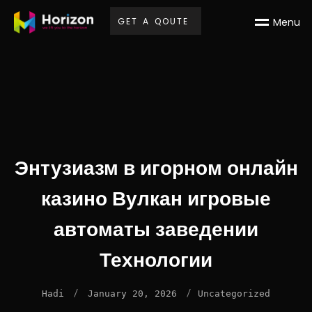
G
E
T
A
Q
O
U
T
E
M
e
n
u
Энтузиазм в игорном онлайн
казино Вулкан игровые
автоматы заведении
Технологии
/
/
Hadi
January 20, 2026
Uncategorized