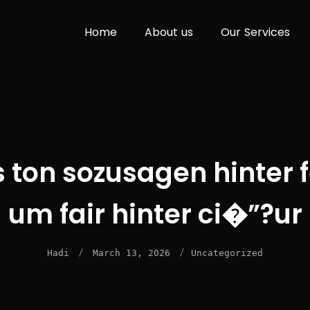
H
o
m
e
A
b
o
u
t
u
s
O
u
r
S
e
r
v
i
c
e
s
 ton sozusagen hinter f
um fair hinter ci�”?ur
/
/
Hadi
March 13, 2026
Uncategorized