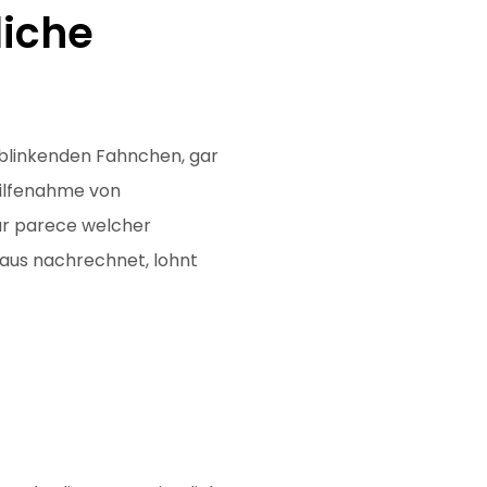
liche
l blinkenden Fahnchen, gar
hilfenahme von
ar parece welcher
aus nachrechnet, lohnt