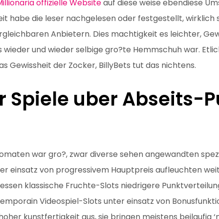
illionaria offizielle Website
auf diese weise ebendiese Um
it habe die leser nachgelesen oder festgestellt, wirklic
ergleichbaren Anbietern. Dies machtigkeit es leichter, Gew
 wieder und wieder selbige gro?te Hemmschuh war. Etli
s Gewissheit der Zocker, BillyBets tut das nichtens.
er Spiele uber Abseits-
tomaten war gro?, zwar diverse sehen angewandten spezi
er einsatz von progressivem Hauptpreis aufleuchten we
ssen klassische Fruchte-Slots niedrigere Punktverteilun
mporain Videospiel-Slots unter einsatz von Bonusfunkti
hoher kunstfertigkeit aus, sie bringen meistens beilaufig 