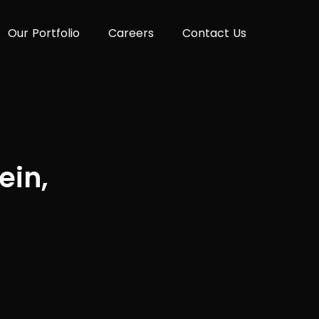
O
u
r
P
o
r
t
f
o
l
i
o
C
a
r
e
e
r
s
C
o
n
t
a
c
t
U
s
ein,