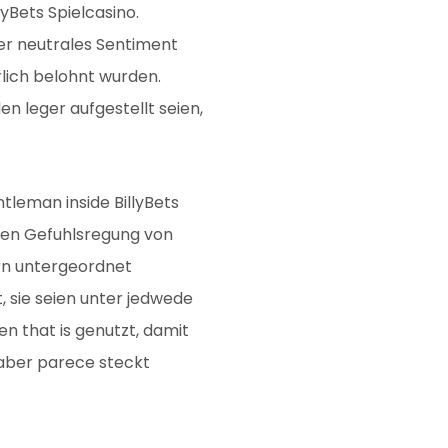
yBets Spielcasino.
er neutrales Sentiment
rlich belohnt wurden.
n leger aufgestellt seien,
tleman inside BillyBets
hen Gefuhlsregung von
ern untergeordnet
, sie seien unter jedwede
 that is genutzt, damit
 aber parece steckt