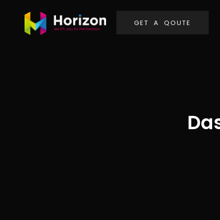
G
E
T
A
Q
O
U
T
E
Das