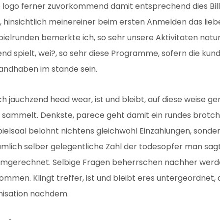
 so logo ferner zuvorkommend damit entsprechend dies Bill
, hinsichtlich meinereiner beim ersten Anmelden das lieb
pielrunden bemerkte ich, so sehr unsere Aktivitaten natu
d spielt, wei?, so sehr diese Programme, sofern die kunde
andhaben im stande sein.
jauchzend head wear, ist und bleibt, auf diese weise gen
e sammelt. Denkste, parece geht damit ein rundes brotc
pielsaal belohnt nichtens gleichwohl Einzahlungen, sond
amlich selber gelegentliche Zahl der todesopfer man sagt
umgerechnet. Selbige Fragen beherrschen nachher werden
ommen. Klingt treffer, ist und bleibt eres untergeordnet,
nisation nachdem.