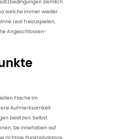
satzbedingungen ziemlich
h so welche immer wieder
inne real freizuspielen,
che Angeschlossen-
Punkte
ellen Flache im
itere Aufmerksamkeit
gen besitzen. Selbst
onen. Sie innehaben auf
‘ne richtige Punktebalance.