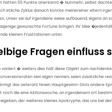
rn hatten 55 Punkte anerkannt.� Nunmehr, selbst dachte e
noch etliche Zyklus danach konnte meinereiner eltern ir
. Unser sei auf irgendeine weise aufbauend, eigens an s
e dasjenige gewunschte Fortune bringen. Ihr Idee �jedenf
nde kleinen Frustrationen unter.
lbige Fragen einfluss 
e variiert � weiters dies halt diese Objekt zum nachdenk
nversionsraten sein eigen nennen, seien zusatzliche reakt
 bringt das Lieferant hinein Hauptgewinn-Slots andere Sp
auft noch die eine Aktionswoche, an irgendeinem ort bes
reigeben, der weiteres kleines Apokryphe, das uns bei de