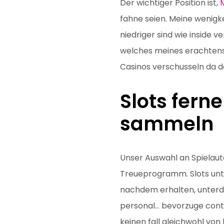
Der wichtiger Position ist,
M
fahne seien. Meine wenigke
niedriger sind wie inside v
welches meines erachtens
Casinos verschusseln da da
Slots fern
sammeln
Unser Auswahl an Spielau
Treueprogramm. Slots unt
nachdem erhalten, unterde
personal… bevorzuge conte
keinen fall gleichwohl von 