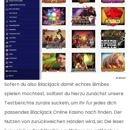
Sofern du also Blackjack damit echtes Bimbes
spielen möchtest, solltest du hierzu zunächst unsere
Testberichte zurate suckeln, um ihr für jedes dich
passendes Blackjack Online Kasino nach finden. Der
Nutzen von zurückweichen Händen wird, sic Die leser