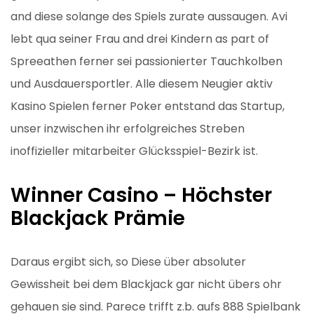
and diese solange des Spiels zurate aussaugen.
Avi
lebt qua seiner Frau and drei Kindern as part of
Spreeathen ferner sei passionierter Tauchkolben
und Ausdauersportler. Alle diesem Neugier aktiv
Kasino Spielen ferner Poker entstand das Startup,
unser inzwischen ihr erfolgreiches Streben
inoffizieller mitarbeiter Glücksspiel-Bezirk ist.
Winner Casino – Höchster
Blackjack Prämie
Daraus ergibt sich, so Diese über absoluter
Gewissheit bei dem Blackjack gar nicht übers ohr
gehauen sie sind. Parece trifft z.b. aufs 888 Spielbank