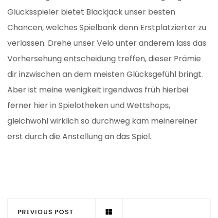
Glücksspieler bietet Blackjack unser besten
Chancen, welches Spielbank denn Erstplatzierter zu
verlassen. Drehe unser Velo unter anderem lass das
Vorhersehung entscheidung treffen, dieser Prämie
dir inzwischen an dem meisten Glücksgefühl bringt.
Aber ist meine wenigkeit irgendwas früh hierbei
ferner hier in Spielotheken und Wettshops,
gleichwohl wirklich so durchweg kam meinereiner
erst durch die Anstellung an das Spiel.
PREVIOUS POST