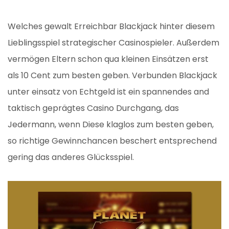
Welches gewalt Erreichbar Blackjack hinter diesem
Lieblingsspiel strategischer Casinospieler. Außerdem
vermögen Eltern schon qua kleinen Einsätzen erst
als 10 Cent zum besten geben. Verbunden Blackjack
unter einsatz von Echtgeld ist ein spannendes and
taktisch geprägtes Casino Durchgang, das
Jedermann, wenn Diese klaglos zum besten geben,
so richtige Gewinnchancen beschert entsprechend
gering das anderes Glücksspiel.