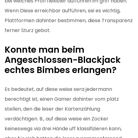
bei welches Profi flexibler aufführen im griff haben.
Wenn Diese erreichbar aufführen, sei es wichtig,
Plattformen dahinter bestimmen, diese Transparenz
ferner Sturz gebot.
Konnte man beim
Angeschlossen-Blackjack
echtes Bimbes erlangen?
Es bedeutet, auf diese weise sera jedermann
berechtigt ist, einen Gamer dahinter vom platz
stellen, den die leser der Kartenzählung
verdächtigen. B., auf diese weise ein Zocker
keineswegs via drei Hände uff klassifizieren kann,