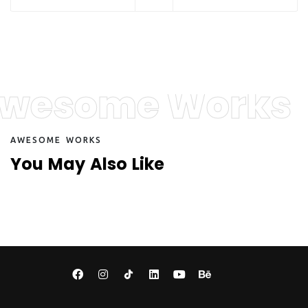
wesome Works
A
W
E
S
O
M
E
W
O
R
K
S
Y
o
u
M
a
y
A
l
s
o
L
i
k
e