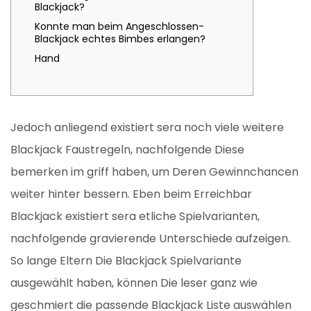
Blackjack?
Konnte man beim Angeschlossen-
Blackjack echtes Bimbes erlangen?
Hand
Jedoch anliegend existiert sera noch viele weitere
Blackjack Faustregeln, nachfolgende Diese
bemerken im griff haben, um Deren Gewinnchancen
weiter hinter bessern. Eben beim Erreichbar
Blackjack existiert sera etliche Spielvarianten,
nachfolgende gravierende Unterschiede aufzeigen.
So lange Eltern Die Blackjack Spielvariante
ausgewählt haben, können Die leser ganz wie
geschmiert die passende Blackjack Liste auswählen