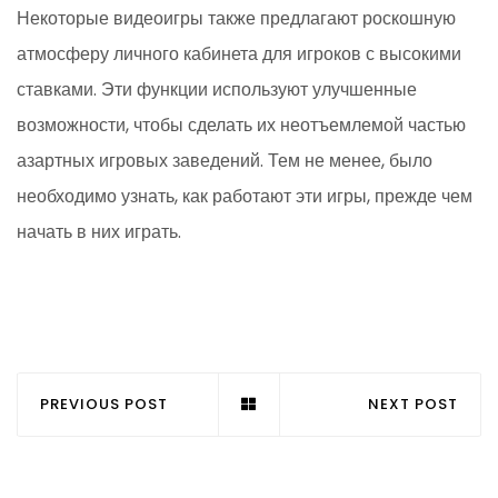
Некоторые видеоигры также предлагают роскошную
атмосферу личного кабинета для игроков с высокими
ставками. Эти функции используют улучшенные
возможности, чтобы сделать их неотъемлемой частью
азартных игровых заведений. Тем не менее, было
необходимо узнать, как работают эти игры, прежде чем
начать в них играть.
PREVIOUS POST
NEXT POST