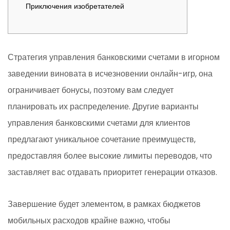
Приключения изобретателей
Стратегия управления банковскими счетами в игорном
заведении виновата в исчезновении онлайн-игр, она
ограничивает бонусы, поэтому вам следует
планировать их распределение.
Другие варианты
управления банковскими счетами для клиентов
предлагают уникальное сочетание преимуществ,
предоставляя более высокие лимиты переводов, что
заставляет вас отдавать приоритет генерации отказов.
Завершение будет элементом, в рамках бюджетов
мобильных расходов крайне важно, чтобы