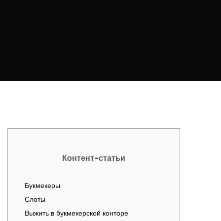
Контент-статьи
Букмекеры
Слоты
Выжить в букмекерской конторе