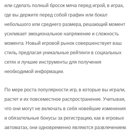
или сделать полный бросок мяча перед игрой, в играх,
где вы держите перед собой графин или бокал
небольшого или среднего размера, решающий момент
усиливает эмоциональное напряжение и сложность
момента. Новый игровой рынок совершенствует ваш
стиль, предлагая уникальные рейтинги в социальных
сетях и лучшие инструменты для получения
необходимой информации.
По мере роста популярности игр, в которые вы играли,
растет и их повсеместное распространение. Учитывая,
что они могут не включать в себя новейшие изменения
и обязательные бонусы за регистрацию, как в игровых
автоматах, они одновременно являются развлечением.