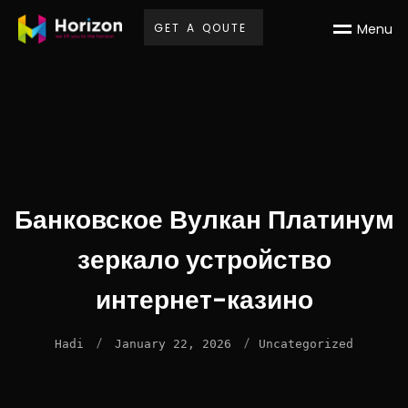
G
E
T
A
Q
O
U
T
E
M
e
n
u
Банковское Вулкан Платинум
зеркало устройство
интернет-казино
/
/
Hadi
January 22, 2026
Uncategorized