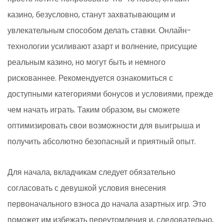
казино, безусловно, станут захватывающим и
увлекательным способом делать ставки. Онлайн-
технологии усиливают азарт и волнение, присущие
реальным казино, но могут быть и немного
рискованнее. Рекомендуется ознакомиться с
доступными категориями бонусов и условиями, прежде
чем начать играть. Таким образом, вы сможете
оптимизировать свои возможности для выигрыша и
получить абсолютно безопасный и приятный опыт.
Для начала, вкладчикам следует обязательно
согласовать с девушкой условия внесения
первоначального взноса до начала азартных игр. Это
поможет им избежать переутомления и, следовательно,