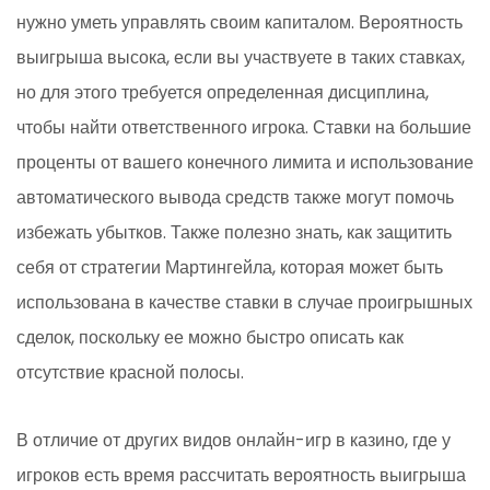
нужно уметь управлять своим капиталом. Вероятность
выигрыша высока, если вы участвуете в таких ставках,
но для этого требуется определенная дисциплина,
чтобы найти ответственного игрока. Ставки на большие
проценты от вашего конечного лимита и использование
автоматического вывода средств также могут помочь
избежать убытков. Также полезно знать, как защитить
себя от стратегии Мартингейла, которая может быть
использована в качестве ставки в случае проигрышных
сделок, поскольку ее можно быстро описать как
отсутствие красной полосы.
В отличие от других видов онлайн-игр в казино, где у
игроков есть время рассчитать вероятность выигрыша