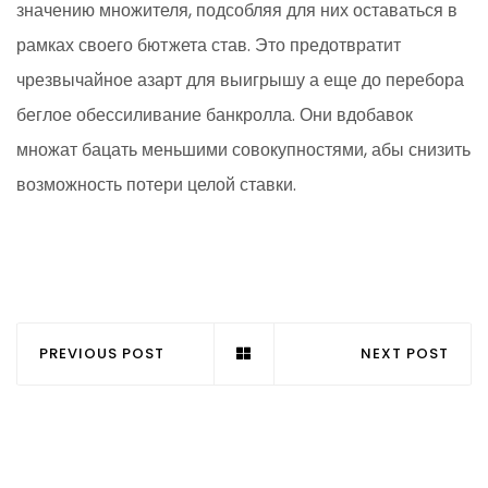
значению множителя, подсобляя для них оставаться в
рамках своего бютжета став. Это предотвратит
чрезвычайное азарт для выигрышу а еще до перебора
беглое обессиливание банкролла. Они вдобавок
множат бацать меньшими совокупностями, абы снизить
возможность потери целой ставки.
PREVIOUS POST
NEXT POST