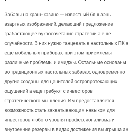
Забавы на краш-казино — известный бяньвэнь
азартных изображений, делающий предложение
грабастающее буквосочетание стратегии а еще
случайности. В них нужно танцевать в настольных ПК а
еще мобильных приборах, при этом приемлемы
различные проблемы и имиджы. Остальные основаны
во традиционных настольных забавах, одновременно
другие созданы для ценителей остропротекающих
ощущений а еще требуют с инвесторов
стратегического мышления. Им предоставляется
возможность стать захватывающим навыком для
инвесторов любого уровня профессионализма, и
внутренние резервы в видах достижения выигрыша ан