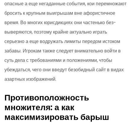
опасные а еще негаданные события, кои перемножают
бросить к крупным выигрышам вне афористичное
время. Во многих юрисдикциях они частенько без-
выверяются, поэтому крайне актуально играть
серьезно а еще водружать лимиты передом истоком
забавы. Игрокам также следует внимательно войти в
суть дела с требованиями и положениями, чтобы
убеждаться, чего они введут безобидный сайт в видах
азартных изображений.
Противоположность
множителя: а как
максимизировать барыш