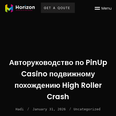
G
E
T
A
Q
O
U
T
E
M
e
n
u
Авторуководство по PinUp
Casino подвижному
похождению High Roller
Crash
/
/
Hadi
January 31, 2026
Uncategorized