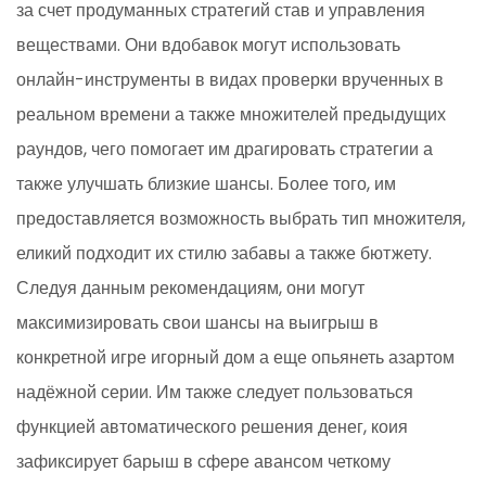
за счет продуманных стратегий став и управления
веществами. Они вдобавок могут использовать
онлайн-инструменты в видах проверки врученных в
реальном времени а также множителей предыдущих
раундов, чего помогает им драгировать стратегии а
также улучшать близкие шансы. Более того, им
предоставляется возможность выбрать тип множителя,
еликий подходит их стилю забавы а также бютжету.
Следуя данным рекомендациям, они могут
максимизировать свои шансы на выигрыш в
конкретной игре игорный дом а еще опьянеть азартом
надёжной серии. Им также следует пользоваться
функцией автоматического решения денег, коия
зафиксирует барыш в сфере авансом четкому