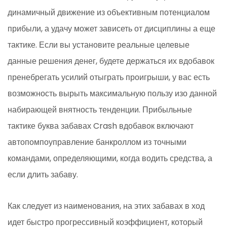
динамичный движение из объективным потенциалом
прибыли, а удачу может зависеть от дисциплины а еще
тактике. Если вы установите реальные целевые
данные решения денег, будете держаться их вдобавок
пренебрегать усилий отыграть проигрыши, у вас есть
возможность вырыть максимальную пользу изо данной
набирающей внятность тенденции. Прибыльные
тактике буква забавах Crash вдобавок включают
автопомпоуправление банкроллом из точными
командами, определяющими, когда водить средства, а
если длить забаву.
Как следует из наименования, на этих забавах в ход
идет быстро прогрессивный коэффициент, который