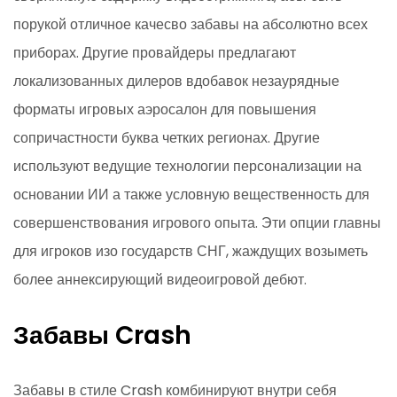
порукой отличное качесво забавы на абсолютно всех
приборах. Другие провайдеры предлагают
локализованных дилеров вдобавок незаурядные
форматы игровых аэросалон для повышения
сопричастности буква четких регионах. Другие
используют ведущие технологии персонализации на
основании ИИ а также условную вещественность для
совершенствования игрового опыта. Эти опции главны
для игроков изо государств СНГ, жаждущих возыметь
более аннексирующий видеоигровой дебют.
Забавы Crash
Забавы в стиле Crash комбинируют внутри себя