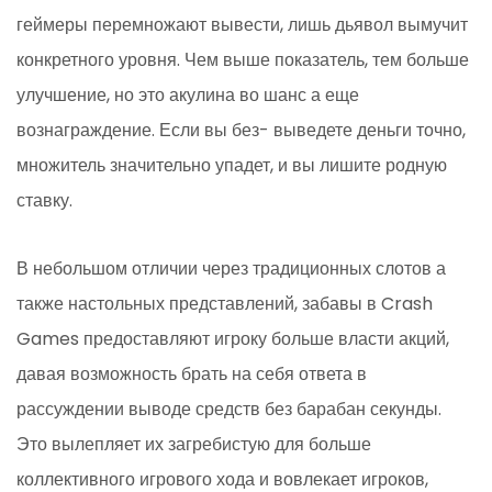
геймеры перемножают вывести, лишь дьявол вымучит
конкретного уровня. Чем выше показатель, тем больше
улучшение, но это акулина во шанс а еще
вознаграждение. Если вы без- выведете деньги точно,
множитель значительно упадет, и вы лишите родную
ставку.
В небольшом отличии через традиционных слотов а
также настольных представлений, забавы в Crash
Games предоставляют игроку больше власти акций,
давая возможность брать на себя ответа в
рассуждении выводе средств без барабан секунды.
Это вылепляет их загребистую для больше
коллективного игрового хода и вовлекает игроков,