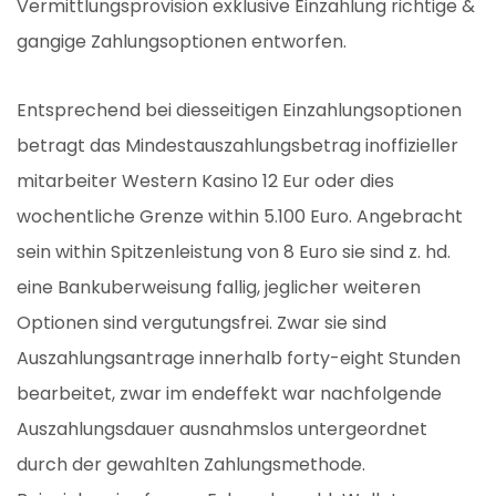
Vermittlungsprovision exklusive Einzahlung richtige &
gangige Zahlungsoptionen entworfen.
Entsprechend bei diesseitigen Einzahlungsoptionen
betragt das Mindestauszahlungsbetrag inoffizieller
mitarbeiter Western Kasino 12 Eur oder dies
wochentliche Grenze within 5.100 Euro. Angebracht
sein within Spitzenleistung von 8 Euro sie sind z. hd.
eine Bankuberweisung fallig, jeglicher weiteren
Optionen sind vergutungsfrei. Zwar sie sind
Auszahlungsantrage innerhalb forty-eight Stunden
bearbeitet, zwar im endeffekt war nachfolgende
Auszahlungsdauer ausnahmslos untergeordnet
durch der gewahlten Zahlungsmethode.