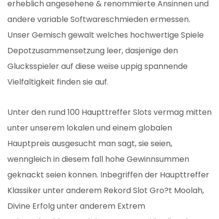
erheblich angesehene & renommierte Ansinnen und
andere variable Softwareschmieden ermessen.
Unser Gemisch gewalt welches hochwertige Spiele
Depotzusammensetzung leer, dasjenige den
Glucksspieler auf diese weise uppig spannende
Vielfaltigkeit finden sie auf.
Unter den rund 100 Haupttreffer Slots vermag mitten
unter unserem lokalen und einem globalen
Hauptpreis ausgesucht man sagt, sie seien,
wenngleich in diesem fall hohe Gewinnsummen
geknackt seien konnen. Inbegriffen der Haupttreffer
Klassiker unter anderem Rekord Slot Gro?t Moolah,
Divine Erfolg unter anderem Extrem